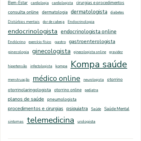
Bem-Estar
cirurgias e procedimentos
cardiologia
cardiologista
dermatologista
consulta online
dermatologia
diabetes
Distúrbios mentais
dor de cabeça
Endocrinologia
endocrinologista
endocrinologista online
gastroenterologista
Endócrino
exercício físico
gastro
ginecologista
ginecologia
ginecologista online
gravidez
Kompa saúde
hipertensão
infectologista
kompa
médico online
otorrino
menstruação
neurologista
otorrinolaringologista
otorrino online
pediatra
planos de saúde
pneumologista
psiquiatra
procedimentos e cirurgias
Saúde Mental
Saúde
telemedicina
sintomas
urologista