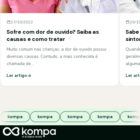
27/10/2022
20/1
Sofre com dor de ouvido? Saiba as
Sabe 
causas e como tratar
sint
Muito comum nas crianças, a dor de ouvido possui
Quando
diversas causas. Contudo, a mais conhecida é
geralm
chamada de…
algum
Ler artigo
Ler art
kompa
kompa
kompa
kompa
komp