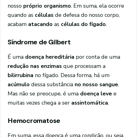
nosso
próprio organismo
. Em suma, ela ocorre
quando as
células
de defesa do nosso corpo,
acabam
atacando
as
células do fígado
.
Síndrome de Gilbert
É uma
doença hereditária
por conta de uma
redução nas enzimas
que processam a
bilirrubina
no fígado. Dessa forma, há um
acúmulo
dessa substância
no nosso sangue
.
Mas não se preocupe, é uma
doença leve
e
muitas vezes chega a ser
assintomática
.
Hemocromatose
Em suma, essa doença é uma condição, ou seja,