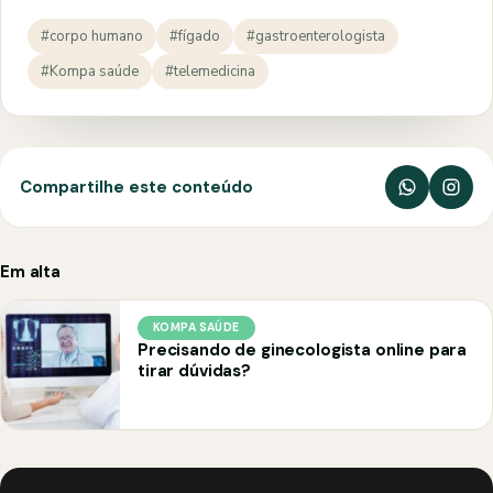
#corpo humano
#fígado
#gastroenterologista
#Kompa saúde
#telemedicina
Compartilhe este conteúdo
Em alta
KOMPA SAÚDE
Precisando de ginecologista online para
tirar dúvidas?