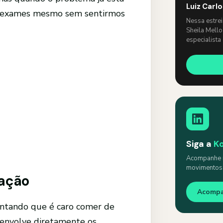
Luiz Carl
ar exames mesmo sem sentirmos
Nessa estre
Sheila Mello
especialista
um papo lev
Siga a
K
Acompanhe n
movimentos s
tação
Acomp
ontando que é caro comer de
 envolve diretamente os