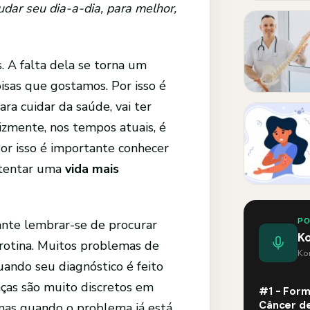
ar seu dia-a-dia, para melhor,
 A falta dela se torna um
isas que gostamos. Por isso é
ra cuidar da saúde, vai ter
izmente, nos tempos atuais, é
Por isso é importante conhecer
stentar uma
vida mais
P
ante lembrar-se de procurar
K
rotina. Muitos problemas de
Kom
ando seu diagnóstico é feito
ças são muito discretos em
#1 - Form
Câncer de
penas quando o problema já está