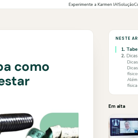
Experimente a Karmen IA!
Solução
C
NESTE A
1.
Tabe
2.
Dicas
iba como
Dicas
Dicas
físico
estar
Além 
física
Em alta