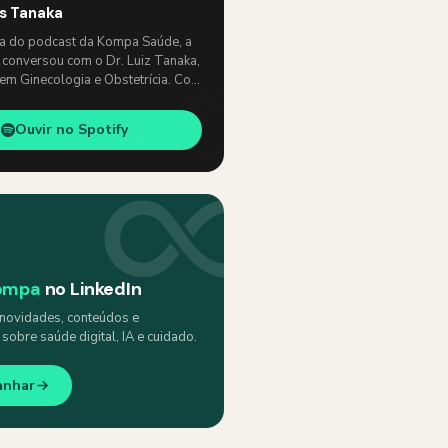
os Tanaka
ia do podcast da Kompa Saúde, a
 conversou com o Dr. Luiz Tanaka,
 em Ginecologia e Obstetrícia. Com
e, abordaram temas como: …
Ouvir no Spotify
ompa
no LinkedIn
ovidades, conteúdos e
obre saúde digital, IA e cuidado.
anhar