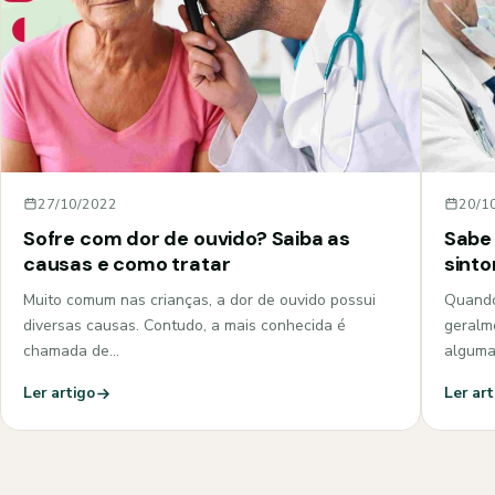
27/10/2022
20/1
Sofre com dor de ouvido? Saiba as
Sabe 
causas e como tratar
sint
Muito comum nas crianças, a dor de ouvido possui
Quando
diversas causas. Contudo, a mais conhecida é
geralm
chamada de…
algum
Ler artigo
Ler art