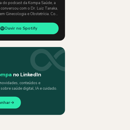
ia do podcast da Kompa Saúde, a
 conversou com o Dr. Luiz Tanaka,
 em Ginecologia e Obstetrícia. Com
e, abordaram temas como: …
Ouvir no Spotify
ompa
no LinkedIn
ovidades, conteúdos e
obre saúde digital, IA e cuidado.
anhar