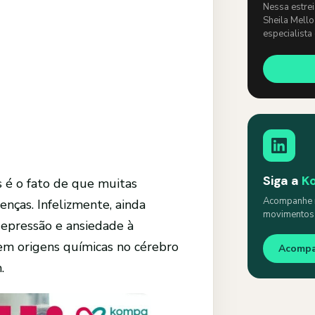
Nessa estre
Sheila Mello
especialista
um papo lev
Siga a
K
 é o fato de que muitas
Acompanhe n
nças. Infelizmente, ainda
movimentos s
epressão e ansiedade à
em origens químicas no cérebro
Acomp
.