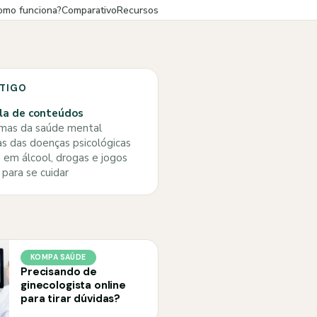
omo funciona?
Comparativo
Recursos
RTIGO
la de conteúdos
mas da saúde mental
s das doenças psicológicas
 em álcool, drogas e jogos
para se cuidar
KOMPA SAÚDE
Precisando de
ginecologista online
para tirar dúvidas?