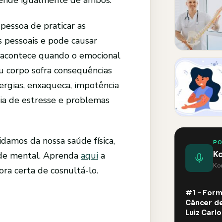
pende igualmente de ambos.
pessoa de praticar as
es pessoais e pode causar
a acontece quando o emocional
eu corpo sofra consequências
alergias, enxaqueca, impotência
cia de estresse e problemas
amos da nossa saúde física,
P
K
de mental. Aprenda
aqui
a
Kom
ora certa de cosnultá-lo.
#1 - Form
Câncer de
Luiz Carl