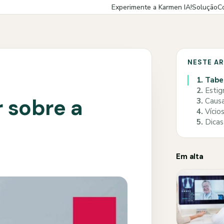
Experimente a Karmen IA!
Solução
C
NESTE A
1.
Tabe
2.
Estig
 sobre a
3.
Causa
4.
Vícios
5.
Dicas 
Em alta