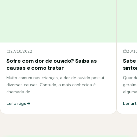
27/10/2022
20/1
Sofre com dor de ouvido? Saiba as
Sabe 
causas e como tratar
sint
Muito comum nas crianças, a dor de ouvido possui
Quando
diversas causas. Contudo, a mais conhecida é
geralm
chamada de…
algum
Ler artigo
Ler art