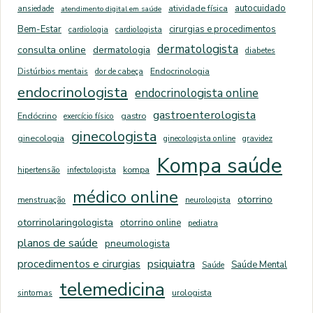
autocuidado
ansiedade
atividade física
atendimento digital em saúde
Bem-Estar
cirurgias e procedimentos
cardiologia
cardiologista
dermatologista
consulta online
dermatologia
diabetes
Distúrbios mentais
dor de cabeça
Endocrinologia
endocrinologista
endocrinologista online
gastroenterologista
Endócrino
exercício físico
gastro
ginecologista
ginecologia
ginecologista online
gravidez
Kompa saúde
hipertensão
infectologista
kompa
médico online
otorrino
menstruação
neurologista
otorrinolaringologista
otorrino online
pediatra
planos de saúde
pneumologista
psiquiatra
procedimentos e cirurgias
Saúde Mental
Saúde
telemedicina
sintomas
urologista