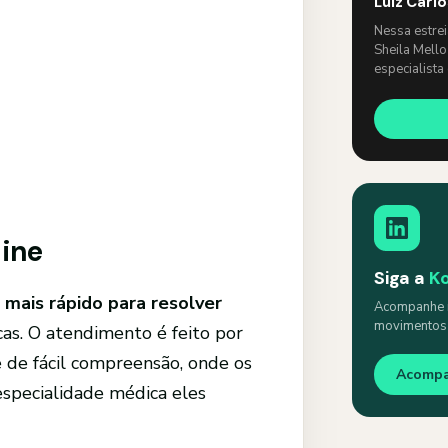
Luiz Carl
Nessa estre
Sheila Mello
especialista
um papo lev
line
Siga a
K
 mais rápido para resolver
Acompanhe n
movimentos s
cas. O atendimento é feito por
 de fácil compreensão, onde os
Acomp
especialidade médica eles