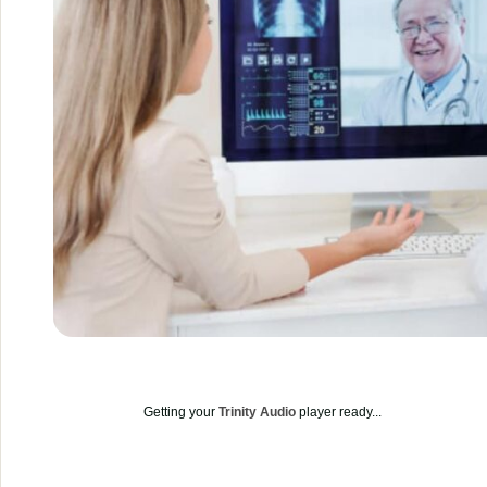
Getting your
Trinity Audio
player ready...