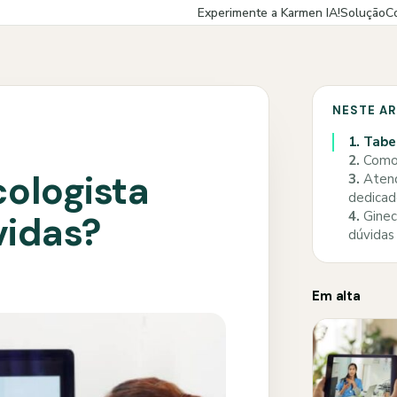
Experimente a Karmen IA!
Solução
C
NESTE A
1.
Tabe
2.
Como 
cologista
3.
Atend
dedica
4.
Gineco
vidas?
dúvidas
Em alta