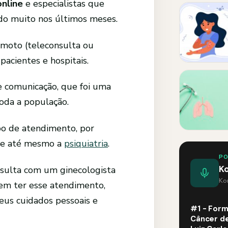
online
e especialistas que
do muito nos últimos meses.
moto (teleconsulta ou
acientes e hospitais.
e comunicação, que foi uma
oda a população.
po de atendimento, por
e até mesmo a
psiquiatria
.
P
K
sulta com um ginecologista
Kom
 em ter esse atendimento,
eus cuidados pessoais e
#1 - Form
Câncer de