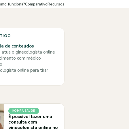
omo funciona?
Comparativo
Recursos
RTIGO
la de conteúdos
atua o ginecologista online
imento com médico
do
logista online para tirar
KOMPA SAÚDE
É possível fazer uma
consulta com
ginecologista online no