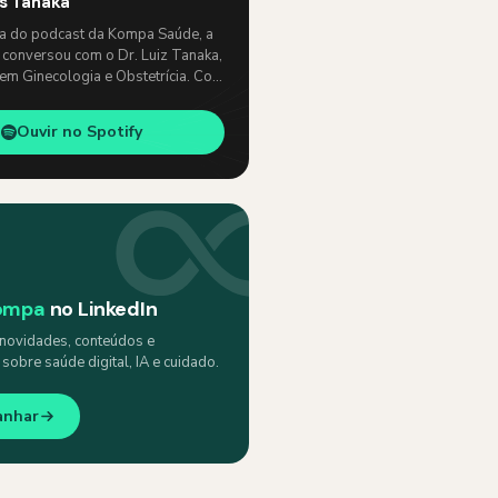
os Tanaka
ia do podcast da Kompa Saúde, a
 conversou com o Dr. Luiz Tanaka,
 em Ginecologia e Obstetrícia. Com
e, abordaram temas como: …
Ouvir no Spotify
ompa
no LinkedIn
ovidades, conteúdos e
obre saúde digital, IA e cuidado.
anhar