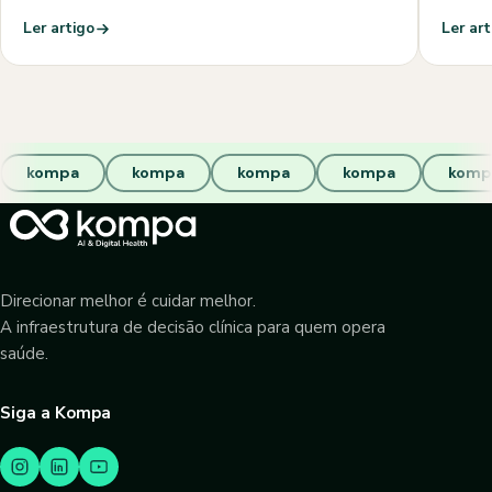
Ler artigo
Ler art
kompa
kompa
kompa
kompa
komp
Direcionar melhor é cuidar melhor.
A infraestrutura de decisão clínica para quem opera
saúde.
Siga a Kompa