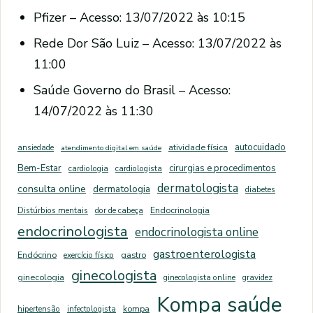
Pfizer – Acesso: 13/07/2022 às 10:15
Rede Dor São Luiz – Acesso: 13/07/2022 às
11:00
Saúde Governo do Brasil – Acesso:
14/07/2022 às 11:30
autocuidado
ansiedade
atividade física
atendimento digital em saúde
Bem-Estar
cirurgias e procedimentos
cardiologia
cardiologista
dermatologista
consulta online
dermatologia
diabetes
Distúrbios mentais
dor de cabeça
Endocrinologia
endocrinologista
endocrinologista online
gastroenterologista
Endócrino
exercício físico
gastro
ginecologista
ginecologia
ginecologista online
gravidez
Kompa saúde
hipertensão
infectologista
kompa