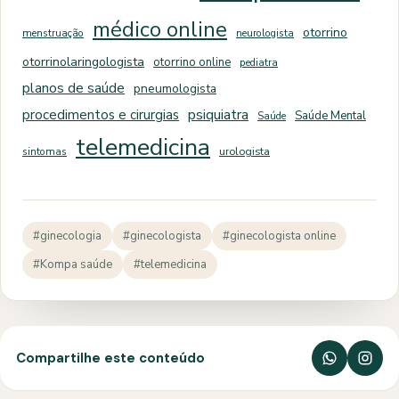
médico online
otorrino
menstruação
neurologista
otorrinolaringologista
otorrino online
pediatra
planos de saúde
pneumologista
psiquiatra
procedimentos e cirurgias
Saúde Mental
Saúde
telemedicina
sintomas
urologista
#ginecologia
#ginecologista
#ginecologista online
#Kompa saúde
#telemedicina
Compartilhe este conteúdo