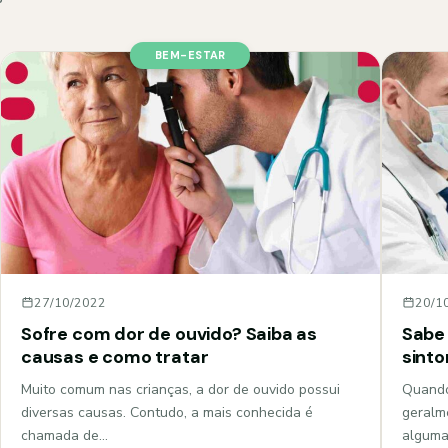
BEM-ESTAR
27/10/2022
20/1
Sofre com dor de ouvido? Saiba as
Sabe 
causas e como tratar
sint
Muito comum nas crianças, a dor de ouvido possui
Quando
diversas causas. Contudo, a mais conhecida é
geralm
chamada de…
algum