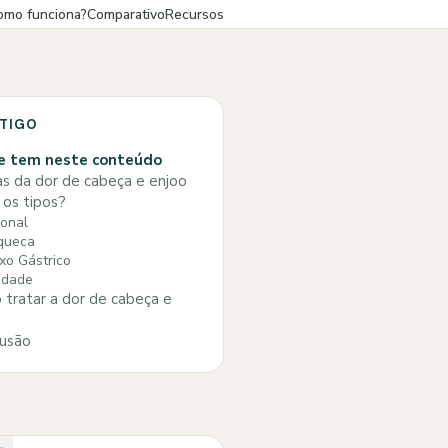
omo funciona?
Comparativo
Recursos
RTIGO
e tem neste conteúdo
s da dor de cabeça e enjoo
 os tipos?
onal
queca
xo Gástrico
edade
tratar a dor de cabeça e
usão