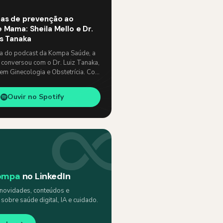
as de prevenção ao
 Mama: Sheila Mello e Dr.
os Tanaka
ia do podcast da Kompa Saúde, a
 conversou com o Dr. Luiz Tanaka,
 em Ginecologia e Obstetrícia. Com
e, abordaram temas como: …
Ouvir no Spotify
ompa
no LinkedIn
ovidades, conteúdos e
obre saúde digital, IA e cuidado.