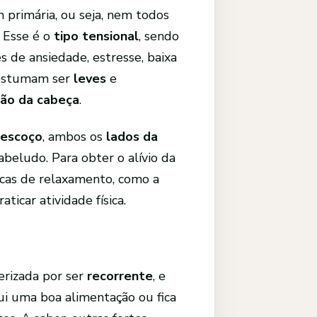
 primária, ou seja, nem todos
 Esse é o
tipo tensional
, sendo
 de ansiedade, estresse, baixa
ostumam ser
leves
e
ão da cabeça
.
pescoço
, ambos os
lados da
beludo. Para obter o alívio da
icas de relaxamento, como a
icar atividade física.
erizada por ser
recorrente
, e
ui uma boa alimentação ou fica