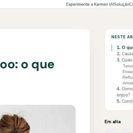
Experimente a Karmen IA!
Solução
C
NESTE A
1.
O qu
2.
Causa
oo: o que
3.
Quais
Tensi
Enxa
Reflu
Ansi
4.
Como 
enjoo?
5.
Concl
Em alta