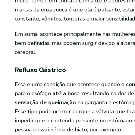
muito tempo em contato com a luz e odores forte
marcas da enxaqueca é que ela é pulsante, estan
constante, vômitos, tonturas e maior sensibilidad
Em suma, acontece principalmente nas mulheres,
bem definidas, mas podem surgir devido a alter
cerebral.
Refluxo Gástrico
Essa é uma condição que acontece quando o
con
para o esôfago
até a boc
a, resultando na dor de
sensação de queimação
na garganta e estômago,
Esse tipo pode ocorrer porque a válvula que fic
impedir que o conteúdo presente no estômago r
pessoa possui hérnia de hiato, por exemplo.