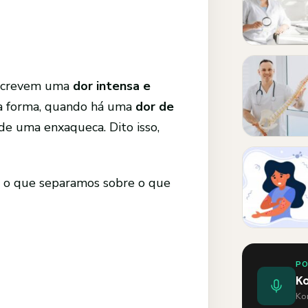
screvem uma
dor intensa e
ssa forma, quando há uma
dor de
 de uma enxaqueca. Dito isso,
o o que separamos sobre o que
P
K
Kom