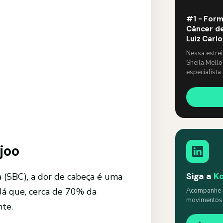
#1 - Form
Câncer de
Luiz Carl
Nessa estre
Sheila Mello
especialista
um papo lev
joo
Siga a
K
a (SBC), a dor de cabeça é uma
Já que, cerca de 70% da
Acompanhe n
movimentos s
te.