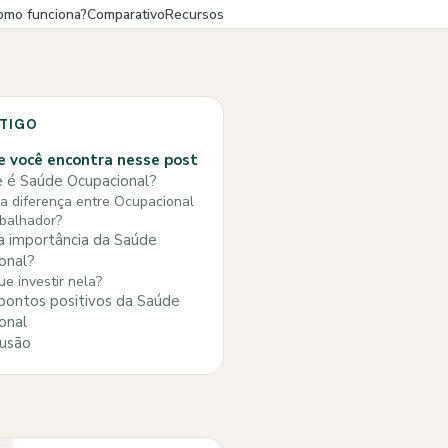
omo funciona?
Comparativo
Recursos
RTIGO
 você encontra nesse post
 é Saúde Ocupacional?
a diferença entre Ocupacional
balhador?
a importância da Saúde
onal?
ue investir nela?
pontos positivos da Saúde
onal
usão