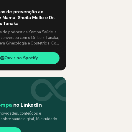
as de prevenção ao
 Mama: Sheila Mello e Dr.
os Tanaka
ia do podcast da Kompa Saúde, a
 conversou com o Dr. Luiz Tanaka,
 em Ginecologia e Obstetrícia. Com
e, abordaram temas como: …
Ouvir no Spotify
ompa
no LinkedIn
ovidades, conteúdos e
obre saúde digital, IA e cuidado.