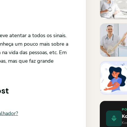
ve atentar a todos os sinais.
conheça um pouco mais sobre a
 na vida das pessoas, etc. Em
as, mas que faz grande
ost
P
alhador?
K
Kom