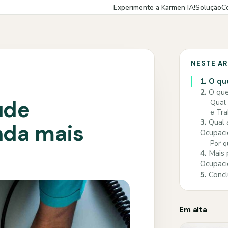
Experimente a Karmen IA!
Solução
C
NESTE A
1.
O que
2.
O que
úde
Qual 
e Tra
3.
Qual 
nda mais
Ocupaci
Por q
4.
Mais 
Ocupaci
5.
Concl
Em alta