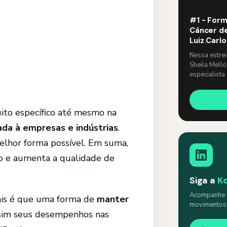
#1 - Form
Câncer de
Luiz Carl
Nessa estre
Sheila Mello
especialista
um papo lev
ito específico até mesmo na
ada à empresas e indústrias
.
elhor forma possível. Em suma,
o e aumenta a qualidade de
Siga a
K
Acompanhe n
mais é que uma forma de
manter
movimentos s
ssim seus desempenhos nas