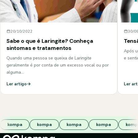
20/10/2022
30/0
Sabe o que é Laringite? Conheça
Tensã
sintomas e tratamentos
Após u
Quando uma pessoa se queixa de Laringite
e senti
geralmente é por conta de um excesso vocal ou por
alguma…
Ler artigo
Ler art
kompa
kompa
kompa
kompa
komp