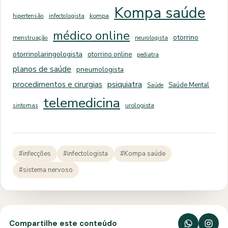
Kompa saúde
hipertensão
infectologista
kompa
médico online
otorrino
menstruação
neurologista
otorrinolaringologista
otorrino online
pediatra
planos de saúde
pneumologista
psiquiatra
procedimentos e cirurgias
Saúde Mental
Saúde
telemedicina
sintomas
urologista
#infecções
#infectologista
#Kompa saúde
#sistema nervoso
Compartilhe este conteúdo