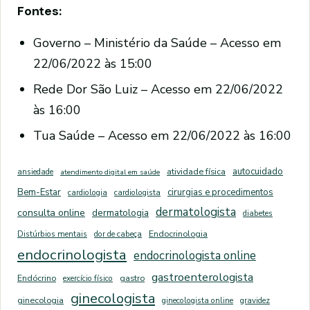
Fontes:
Governo – Ministério da Saúde – Acesso em
22/06/2022 às 15:00
Rede Dor São Luiz – Acesso em 22/06/2022
às 16:00
Tua Saúde – Acesso em 22/06/2022 às 16:00
autocuidado
ansiedade
atividade física
atendimento digital em saúde
Bem-Estar
cirurgias e procedimentos
cardiologia
cardiologista
dermatologista
consulta online
dermatologia
diabetes
Distúrbios mentais
dor de cabeça
Endocrinologia
endocrinologista
endocrinologista online
gastroenterologista
Endócrino
exercício físico
gastro
ginecologista
ginecologia
ginecologista online
gravidez