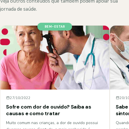
Veja outros conteúdos que também podem apoiar sua
jornada de saúde.
BEM-ESTAR
27/10/2022
20/1
Sofre com dor de ouvido? Saiba as
Sabe 
causas e como tratar
sint
Muito comum nas crianças, a dor de ouvido possui
Quando