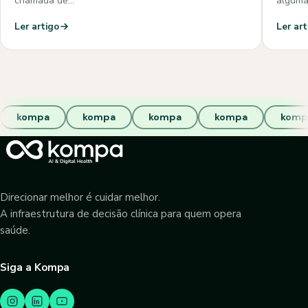
chamada de…
algum
Ler artigo
Ler art
kompa
kompa
kompa
kompa
komp
Direcionar melhor é cuidar melhor.
A infraestrutura de decisão clínica para quem opera
saúde.
Siga a Kompa