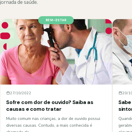
jornada de saúde.
BEM-ESTAR
27/10/2022
20/1
Sofre com dor de ouvido? Saiba as
Sabe 
causas e como tratar
sint
Muito comum nas crianças, a dor de ouvido possui
Quando
diversas causas. Contudo, a mais conhecida é
geralm