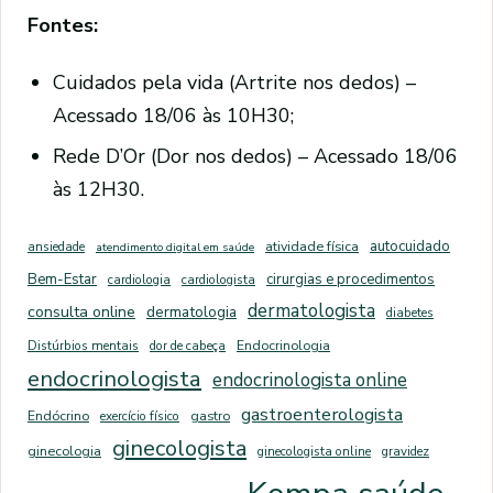
Fontes:
Cuidados pela vida (Artrite nos dedos) –
Acessado 18/06 às 10H30;
Rede D’Or (Dor nos dedos) – Acessado 18/06
às 12H30.
autocuidado
ansiedade
atividade física
atendimento digital em saúde
Bem-Estar
cirurgias e procedimentos
cardiologia
cardiologista
dermatologista
consulta online
dermatologia
diabetes
Distúrbios mentais
dor de cabeça
Endocrinologia
endocrinologista
endocrinologista online
gastroenterologista
Endócrino
exercício físico
gastro
ginecologista
ginecologia
ginecologista online
gravidez