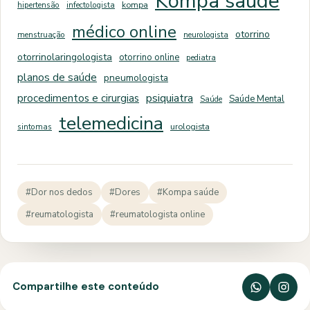
Kompa saúde
hipertensão
infectologista
kompa
médico online
otorrino
menstruação
neurologista
otorrinolaringologista
otorrino online
pediatra
planos de saúde
pneumologista
psiquiatra
procedimentos e cirurgias
Saúde Mental
Saúde
telemedicina
sintomas
urologista
#Dor nos dedos
#Dores
#Kompa saúde
#reumatologista
#reumatologista online
Compartilhe este conteúdo