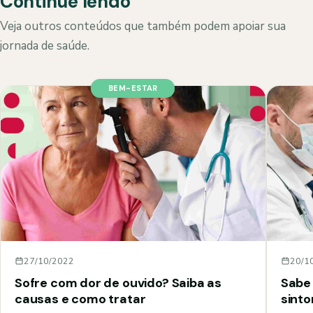
Continue lendo
Veja outros conteúdos que também podem apoiar sua
jornada de saúde.
BEM-ESTAR
27/10/2022
20/1
Sofre com dor de ouvido? Saiba as
Sabe 
causas e como tratar
sint