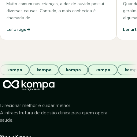
Muito comum nas crianças, a dor de ouvido possui
Quando
diversas causas. Contudo, a mais conhecida é
geralm
chamada de…
algum
Ler artigo
Ler art
kompa
kompa
kompa
kompa
komp
Direcionar melhor é cuidar melhor.
A infraestrutura de decisão clínica para quem opera
saúde.
Siga a Kompa