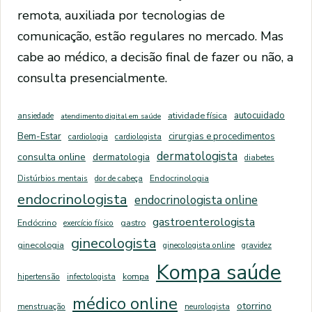
remota, auxiliada por tecnologias de
comunicação, estão regulares no mercado. Mas
cabe ao médico, a decisão final de fazer ou não, a
consulta presencialmente.
autocuidado
ansiedade
atividade física
atendimento digital em saúde
Bem-Estar
cirurgias e procedimentos
cardiologia
cardiologista
dermatologista
consulta online
dermatologia
diabetes
Distúrbios mentais
dor de cabeça
Endocrinologia
endocrinologista
endocrinologista online
gastroenterologista
Endócrino
exercício físico
gastro
ginecologista
ginecologia
ginecologista online
gravidez
Kompa saúde
hipertensão
infectologista
kompa
médico online
otorrino
menstruação
neurologista