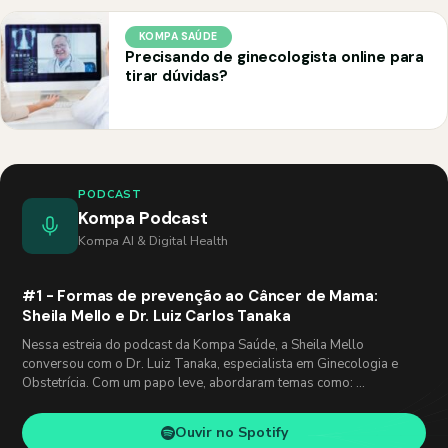
KOMPA SAÚDE
Precisando de ginecologista online para
tirar dúvidas?
PODCAST
Kompa Podcast
Kompa AI & Digital Health
#1 - Formas de prevenção ao Câncer de Mama:
Sheila Mello e Dr. Luiz Carlos Tanaka
Nessa estreia do podcast da Kompa Saúde, a Sheila Mello
conversou com o Dr. Luiz Tanaka, especialista em Ginecologia e
Obstetrícia. Com um papo leve, abordaram temas como: …
Ouvir no Spotify