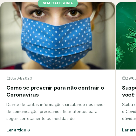
SEM CATEGORIA
05/04/2020
29/0
Como se prevenir para não contrair o
Suspe
Coronavírus
você
Diante de tantas informações circulando nos meios
Saiba c
de comunicação, precisamos ficar atentos para
o Covid
seguir corretamente as medidas de…
dúvida
Ler artigo
Ler art