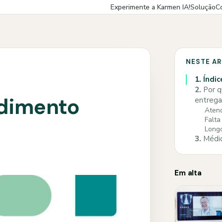
Experimente a Karmen IA!
Solução
C
NESTE A
1.
Índic
2.
Por q
ndimento
entrega
Aten
Falta
Long
3.
Médic
Em alta