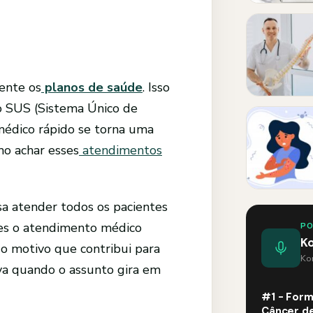
ente os
planos de saúde
. Isso
o SUS (Sistema Único de
médico rápido se torna uma
mo achar esses
atendimentos
sa atender todos os pacientes
zes o atendimento médico
P
K
o motivo que contribui para
Kom
iva quando o assunto gira em
#1 - Form
Câncer de