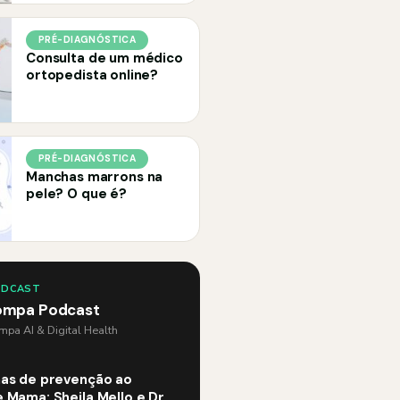
PRÉ-DIAGNÓSTICA
Consulta de um médico
ortopedista online?
PRÉ-DIAGNÓSTICA
Manchas marrons na
pele? O que é?
ODCAST
ompa Podcast
pa AI & Digital Health
as de prevenção ao
 Mama: Sheila Mello e Dr.