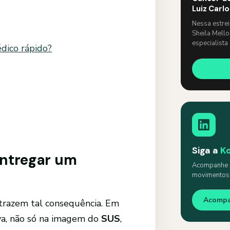
Luiz Carl
Nessa estre
Sheila Mello
especialista
dico rápido?
um papo lev
Siga a
K
entregar um
Acompanhe n
movimentos s
Acomp
trazem tal consequência. Em
va, não só na imagem do
SUS
,