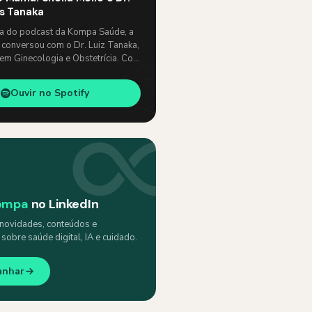
os Tanaka
ia do podcast da Kompa Saúde, a
 conversou com o Dr. Luiz Tanaka,
 em Ginecologia e Obstetrícia. Com
e, abordaram temas como: …
Ouvir no Spotify
ompa
no LinkedIn
ovidades, conteúdos e
obre saúde digital, IA e cuidado.
anhar