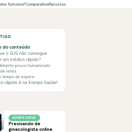
omo funciona?
Comparativo
Recursos
RTIGO
e do conteúdo
ue o SUS não consegue
r um médico rápido?
dimento pouco humanizado
 de leitos
o tempo de espera
o rápido é na Kompa Saúde!
KOMPA SAÚDE
Precisando de
ginecologista online