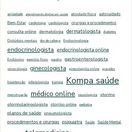
autocuidado
ansiedade
atividade física
atendimento digital em saúde
Bem-Estar
cirurgias e procedimentos
cardiologia
cardiologista
dermatologista
consulta online
dermatologia
diabetes
Distúrbios mentais
dor de cabeça
Endocrinologia
endocrinologista
endocrinologista online
gastroenterologista
Endócrino
exercício físico
gastro
ginecologista
ginecologia
ginecologista online
gravidez
Kompa saúde
hipertensão
infectologista
kompa
médico online
otorrino
menstruação
neurologista
otorrinolaringologista
otorrino online
pediatra
planos de saúde
pneumologista
psiquiatra
procedimentos e cirurgias
Saúde Mental
Saúde