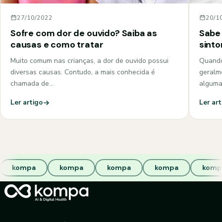
27/10/2022
20/1
Sofre com dor de ouvido? Saiba as
Sabe 
causas e como tratar
sint
Muito comum nas crianças, a dor de ouvido possui
Quando
diversas causas. Contudo, a mais conhecida é
geralm
chamada de…
algum
Ler artigo
Ler art
kompa
kompa
kompa
kompa
komp