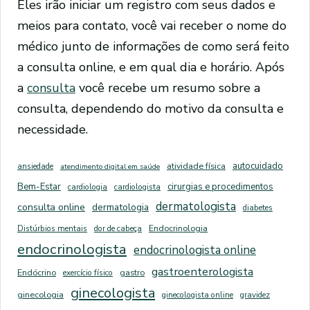
Eles irão iniciar um registro com seus dados e
meios para contato, você vai receber o nome do
médico junto de informações de como será feito
a consulta online, e em qual dia e horário. Após
a
consulta
você recebe um resumo sobre a
consulta, dependendo do motivo da consulta e
necessidade.
autocuidado
ansiedade
atividade física
atendimento digital em saúde
Bem-Estar
cirurgias e procedimentos
cardiologia
cardiologista
dermatologista
consulta online
dermatologia
diabetes
Distúrbios mentais
dor de cabeça
Endocrinologia
endocrinologista
endocrinologista online
gastroenterologista
Endócrino
exercício físico
gastro
ginecologista
ginecologia
ginecologista online
gravidez