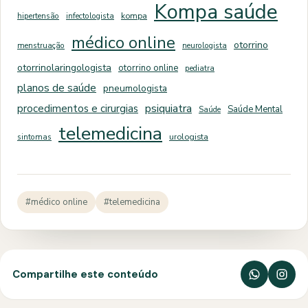
Kompa saúde
hipertensão
infectologista
kompa
médico online
otorrino
menstruação
neurologista
otorrinolaringologista
otorrino online
pediatra
planos de saúde
pneumologista
psiquiatra
procedimentos e cirurgias
Saúde Mental
Saúde
telemedicina
sintomas
urologista
#médico online
#telemedicina
Compartilhe este conteúdo