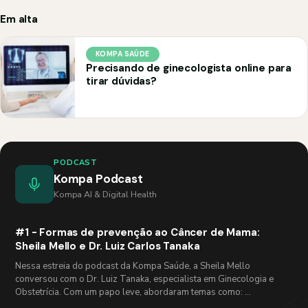
Em alta
KOMPA SAÚDE
Precisando de ginecologista online para
tirar dúvidas?
PODCAST
Kompa Podcast
Kompa AI & Digital Health
#1 - Formas de prevenção ao Câncer de Mama:
Sheila Mello e Dr. Luiz Carlos Tanaka
Nessa estreia do podcast da Kompa Saúde, a Sheila Mello
conversou com o Dr. Luiz Tanaka, especialista em Ginecologia e
Obstetrícia. Com um papo leve, abordaram temas como: …