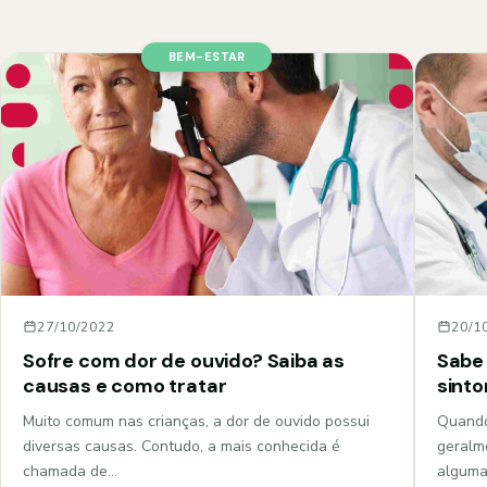
BEM-ESTAR
27/10/2022
20/1
Sofre com dor de ouvido? Saiba as
Sabe 
causas e como tratar
sint
Muito comum nas crianças, a dor de ouvido possui
Quando
diversas causas. Contudo, a mais conhecida é
geralm
chamada de…
algum