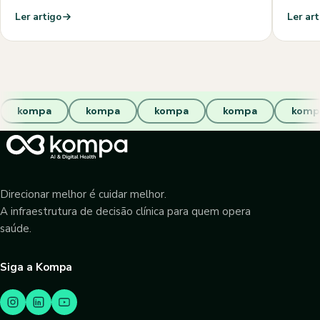
Ler artigo
Ler art
kompa
kompa
kompa
kompa
komp
Direcionar melhor é cuidar melhor.
A infraestrutura de decisão clínica para quem opera
saúde.
Siga a Kompa