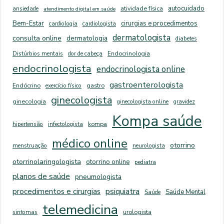
autocuidado
ansiedade
atividade física
atendimento digital em saúde
Bem-Estar
cirurgias e procedimentos
cardiologia
cardiologista
dermatologista
consulta online
dermatologia
diabetes
Distúrbios mentais
dor de cabeça
Endocrinologia
endocrinologista
endocrinologista online
gastroenterologista
Endócrino
exercício físico
gastro
ginecologista
ginecologia
ginecologista online
gravidez
Kompa saúde
hipertensão
infectologista
kompa
médico online
otorrino
menstruação
neurologista
otorrinolaringologista
otorrino online
pediatra
planos de saúde
pneumologista
psiquiatra
procedimentos e cirurgias
Saúde Mental
Saúde
telemedicina
sintomas
urologista