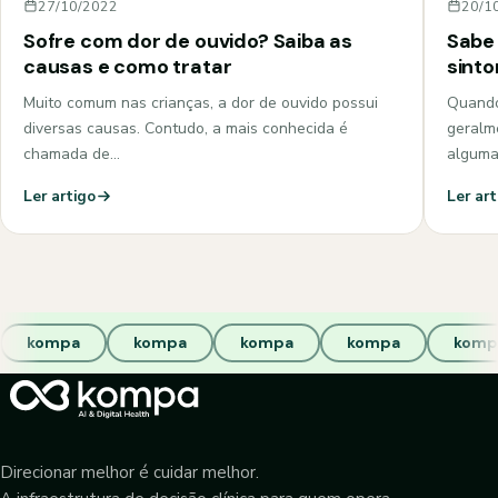
27/10/2022
20/1
Sofre com dor de ouvido? Saiba as
Sabe 
causas e como tratar
sint
Muito comum nas crianças, a dor de ouvido possui
Quando
diversas causas. Contudo, a mais conhecida é
geralm
chamada de…
algum
Ler artigo
Ler art
kompa
kompa
kompa
kompa
komp
Direcionar melhor é cuidar melhor.