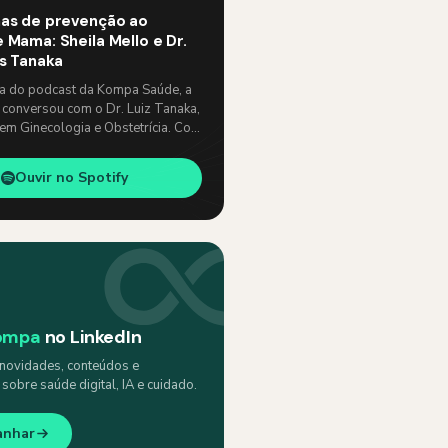
as de prevenção ao
 Mama: Sheila Mello e Dr.
os Tanaka
ia do podcast da Kompa Saúde, a
 conversou com o Dr. Luiz Tanaka,
 em Ginecologia e Obstetrícia. Com
e, abordaram temas como: …
Ouvir no Spotify
ompa
no LinkedIn
ovidades, conteúdos e
obre saúde digital, IA e cuidado.
anhar