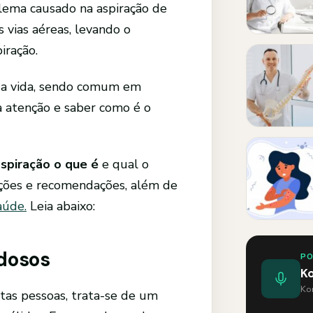
ema causado na aspiração de
 vias aéreas, levando o
iração.
 da vida, sendo comum em
a atenção e saber como é o
spiração o que é
e qual o
ções e recomendações, além de
aúde.
Leia abaixo:
idosos
P
K
Kom
tas pessoas, trata-se de um