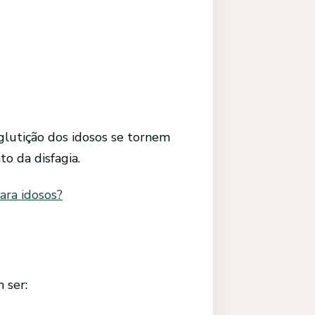
lutição dos idosos se tornem
o da disfagia.
para idosos?
 ser: