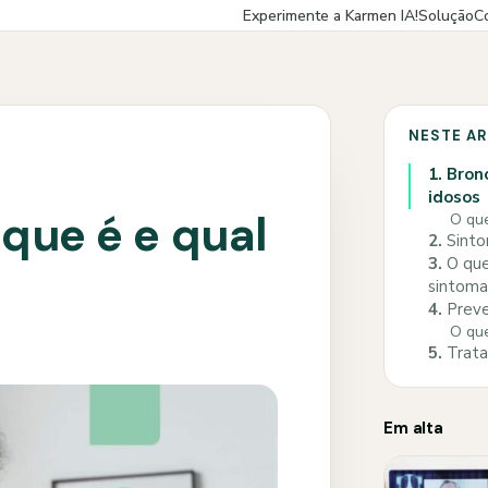
Experimente a Karmen IA!
Solução
C
NESTE A
1.
Bronc
idosos
que é e qual
O que
2.
Sinto
3.
O que
sintoma
4.
Preve
O que
5.
Trata
Em alta