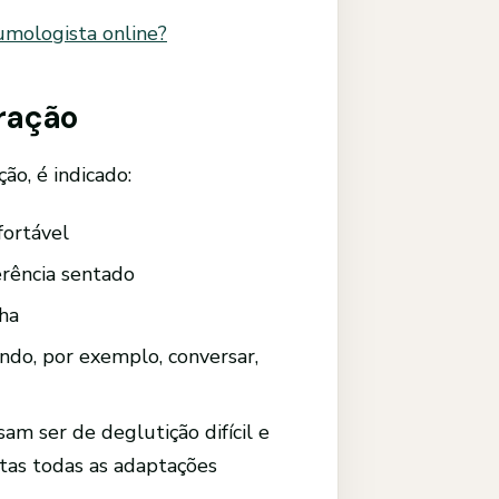
umologista online?
ração
ão, é indicado:
fortável
erência sentado
nha
ndo, por exemplo, conversar,
am ser de deglutição difícil e
tas todas as adaptações