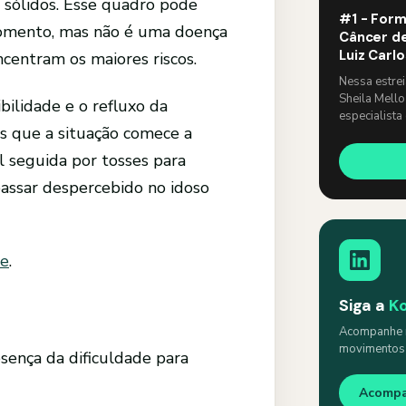
e sólidos. Esse quadro pode
#1 - Form
omento, mas não é uma doença
Câncer de
Luiz Carl
ncentram os maiores riscos.
Nessa estre
Sheila Mello
ilidade e o refluxo da
especialista
es que a situação comece a
um papo lev
l seguida por tosses para
passar despercebido no idoso
ne
.
Siga a
K
Acompanhe n
movimentos s
sença da dificuldade para
Acomp