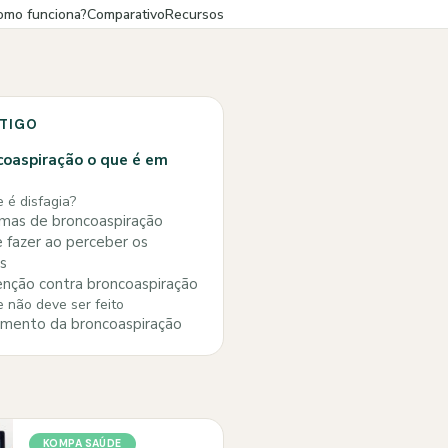
omo funciona?
Comparativo
Recursos
RTIGO
oaspiração o que é em
 é disfagia?
mas de broncoaspiração
 fazer ao perceber os
s
nção contra broncoaspiração
 não deve ser feito
mento da broncoaspiração
KOMPA SAÚDE