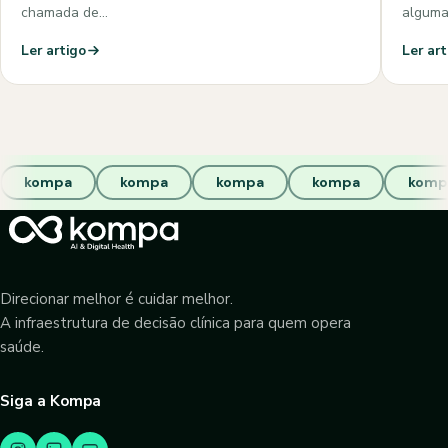
chamada de…
algum
Ler artigo
Ler art
kompa
kompa
kompa
kompa
komp
Direcionar melhor é cuidar melhor.
A infraestrutura de decisão clínica para quem opera
saúde.
Siga a Kompa