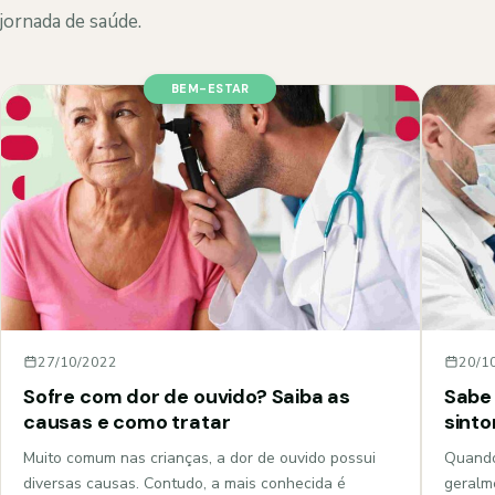
jornada de saúde.
BEM-ESTAR
27/10/2022
20/1
Sofre com dor de ouvido? Saiba as
Sabe 
causas e como tratar
sint
Muito comum nas crianças, a dor de ouvido possui
Quando
diversas causas. Contudo, a mais conhecida é
geralm