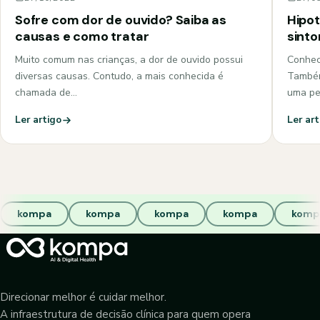
Sofre com dor de ouvido? Saiba as
Hipot
causas e como tratar
sint
Muito comum nas crianças, a dor de ouvido possui
Conhec
diversas causas. Contudo, a mais conhecida é
Também
chamada de…
uma pe
Ler artigo
Ler art
kompa
kompa
kompa
kompa
komp
Direcionar melhor é cuidar melhor.
A infraestrutura de decisão clínica para quem opera