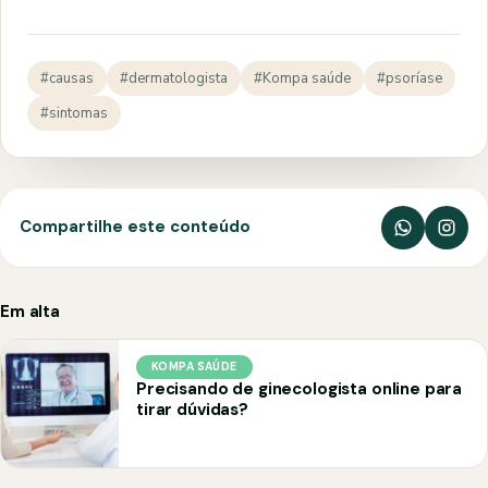
#causas
#dermatologista
#Kompa saúde
#psoríase
#sintomas
Compartilhe este conteúdo
Em alta
KOMPA SAÚDE
Precisando de ginecologista online para
tirar dúvidas?