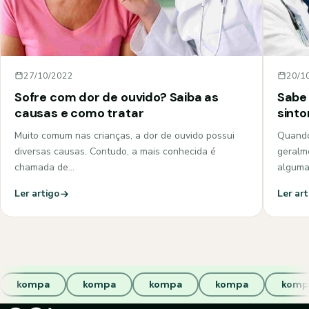
27/10/2022
20/1
Sofre com dor de ouvido? Saiba as
Sabe 
causas e como tratar
sint
Muito comum nas crianças, a dor de ouvido possui
Quando
diversas causas. Contudo, a mais conhecida é
geralm
chamada de…
algum
Ler artigo
Ler art
kompa
kompa
kompa
kompa
komp