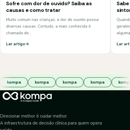
Sofre com dor de ouvido? Saiba as
Sabe 
causas e como tratar
sint
Muito comum nas crianças, a dor de ouvido possui
Quando
diversas causas. Contudo, a mais conhecida é
geralm
chamada de…
algum
Ler artigo
Ler art
kompa
kompa
kompa
kompa
komp
Direcionar melhor é cuidar melhor.
A infraestrutura de decisão clínica para quem opera
saúde.