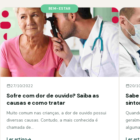
BEM-ESTAR
27/10/2022
20/1
Sofre com dor de ouvido? Saiba as
Sabe 
causas e como tratar
sint
Muito comum nas crianças, a dor de ouvido possui
Quando
diversas causas. Contudo, a mais conhecida é
geralm
chamada de…
algum
Ler artigo
Ler art