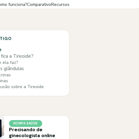
omo funciona?
Comparativo
Recursos
RTIGO
e
fica a Tireoide?
 ela faz?
s glândulas
rinas
inas
usão sobre a Tireoide
KOMPA SAÚDE
Precisando de
ginecologista online