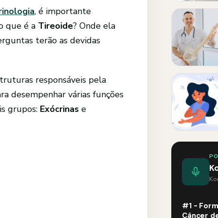
inologia
, é importante
 o que é a
Tireoide
? Onde ela
erguntas terão as devidas
struturas responsáveis pela
ara desempenhar várias funções
is grupos:
Exócrinas
e
P
K
Kom
#1 - Form
Câncer de