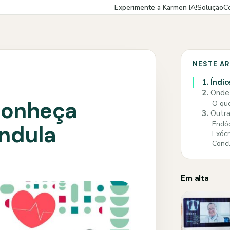
Experimente a Karmen IA!
Solução
C
NESTE A
1.
Índic
2.
Onde 
 Conheça
O que
3.
Outra
Endóc
ândula
Exócr
Concl
Em alta