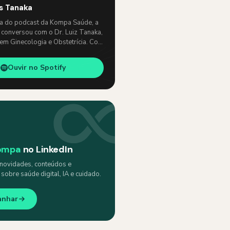
os Tanaka
ia do podcast da Kompa Saúde, a
 conversou com o Dr. Luiz Tanaka,
 em Ginecologia e Obstetrícia. Com
e, abordaram temas como: …
Ouvir no Spotify
ompa
no LinkedIn
ovidades, conteúdos e
obre saúde digital, IA e cuidado.
anhar