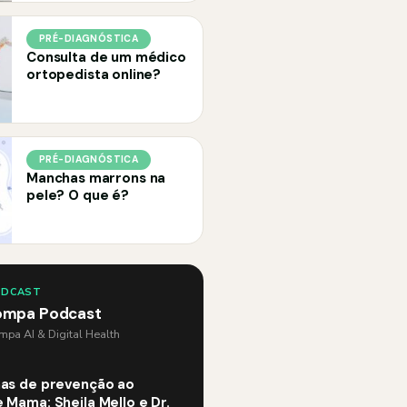
PRÉ-DIAGNÓSTICA
Consulta de um médico
ortopedista online?
PRÉ-DIAGNÓSTICA
Manchas marrons na
pele? O que é?
ODCAST
ompa Podcast
pa AI & Digital Health
as de prevenção ao
 Mama: Sheila Mello e Dr.