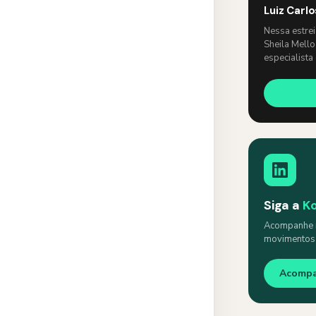
Luiz Carl
Nessa estre
Sheila Mello
especialista
um papo lev
Siga a
K
Acompanhe n
movimentos s
Acomp