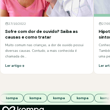
27/10/2022
27/0
Sofre com dor de ouvido? Saiba as
Hipot
causas e como tratar
sint
Muito comum nas crianças, a dor de ouvido possui
Conhec
diversas causas. Contudo, a mais conhecida é
Também
chamada de…
uma pe
Ler artigo
Ler art
kompa
kompa
kompa
kompa
komp