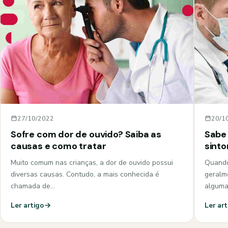
27/10/2022
20/1
Sofre com dor de ouvido? Saiba as
Sabe 
causas e como tratar
sint
Muito comum nas crianças, a dor de ouvido possui
Quando
diversas causas. Contudo, a mais conhecida é
geralm
chamada de…
algum
Ler artigo
Ler art