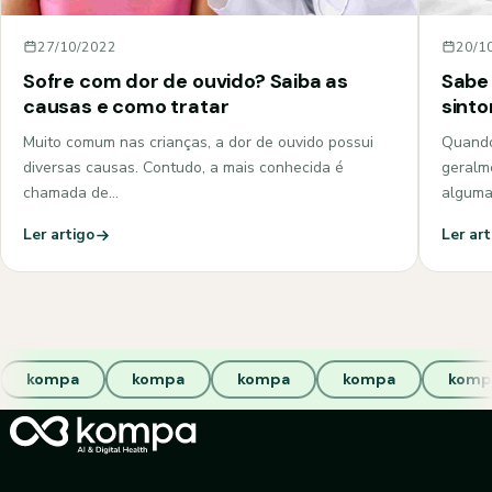
27/10/2022
20/1
Sofre com dor de ouvido? Saiba as
Sabe 
causas e como tratar
sint
Muito comum nas crianças, a dor de ouvido possui
Quando
diversas causas. Contudo, a mais conhecida é
geralm
chamada de…
algum
Ler artigo
Ler art
kompa
kompa
kompa
kompa
komp