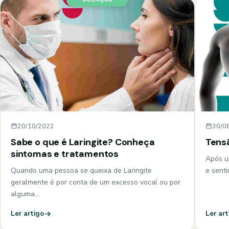
20/10/2022
30/0
Sabe o que é Laringite? Conheça
Tensã
sintomas e tratamentos
Após u
Quando uma pessoa se queixa de Laringite
e senti
geralmente é por conta de um excesso vocal ou por
alguma…
Ler artigo
Ler art