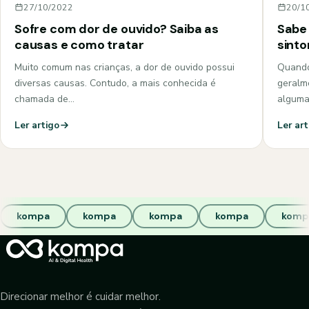
27/10/2022
20/1
Sofre com dor de ouvido? Saiba as
Sabe 
causas e como tratar
sint
Muito comum nas crianças, a dor de ouvido possui
Quando
diversas causas. Contudo, a mais conhecida é
geralm
chamada de…
algum
Ler artigo
Ler art
kompa
kompa
kompa
kompa
komp
Direcionar melhor é cuidar melhor.