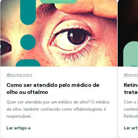
02/03/2022
03/0
Como ser atendido pelo médico de
Retin
olho ou oftalmo
trata
Quer ser atendido por um médico de olho? O médico
Com o i
de olho, também conhecido como oftalmologista, é
conteú
responsável…
Retino
Ler artigo
Ler art