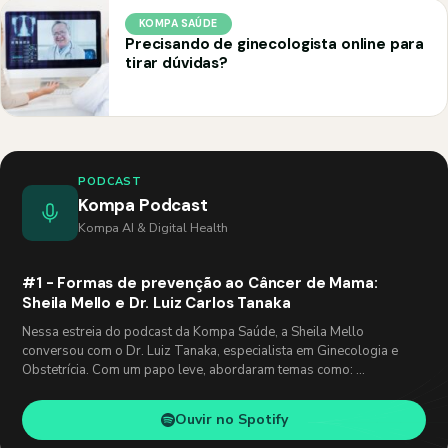
KOMPA SAÚDE
Precisando de ginecologista online para
tirar dúvidas?
PODCAST
Kompa Podcast
Kompa AI & Digital Health
#1 - Formas de prevenção ao Câncer de Mama:
Sheila Mello e Dr. Luiz Carlos Tanaka
Nessa estreia do podcast da Kompa Saúde, a Sheila Mello
conversou com o Dr. Luiz Tanaka, especialista em Ginecologia e
Obstetrícia. Com um papo leve, abordaram temas como: …
Ouvir no Spotify