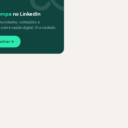
ompa
no LinkedIn
ovidades, conteúdos e
obre saúde digital, IA e cuidado.
anhar