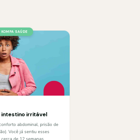
KOMPA SAÚDE
ntestino irritável
sconforto abdominal, prisão de
ão). Você já sentiu esses
e cerca de 12 semanas…