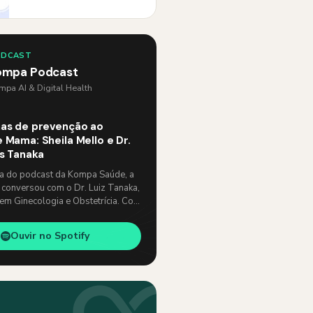
ODCAST
ompa Podcast
pa AI & Digital Health
as de prevenção ao
 Mama: Sheila Mello e Dr.
os Tanaka
ia do podcast da Kompa Saúde, a
 conversou com o Dr. Luiz Tanaka,
 em Ginecologia e Obstetrícia. Com
e, abordaram temas como: …
Ouvir no Spotify