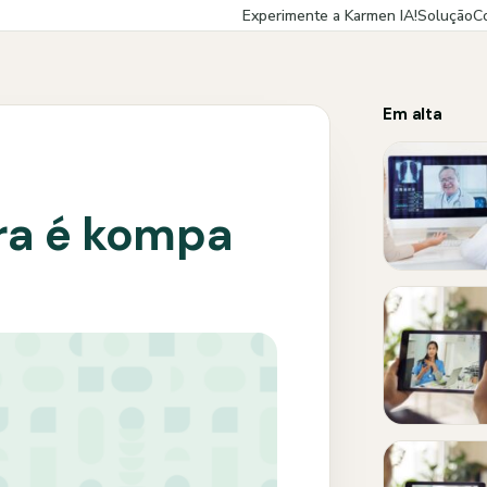
Experimente a Karmen IA!
Solução
C
Em alta
ra é kompa