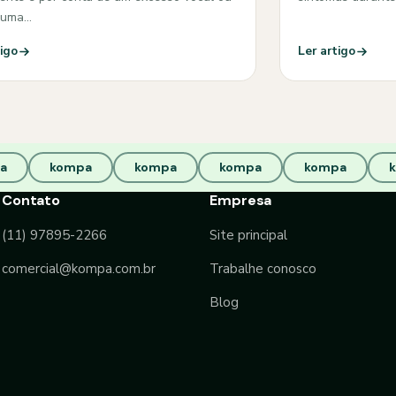
guma…
tigo
Ler artigo
a
kompa
kompa
kompa
kompa
Contato
Empresa
(11) 97895-2266
Site principal
comercial@kompa.com.br
Trabalhe conosco
Blog