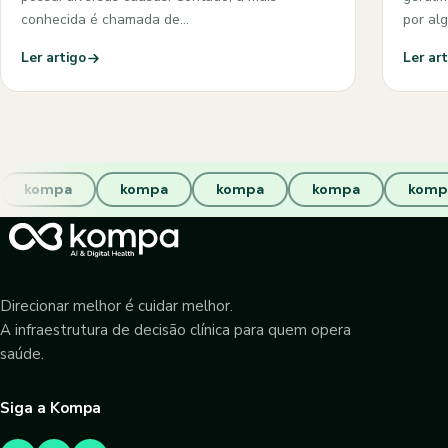
conhecida é chamada de…
por al
Ler artigo
Ler ar
kompa
kompa
kompa
kompa
komp
Direcionar melhor é cuidar melhor.
A infraestrutura de decisão clínica para quem opera
saúde.
Siga a Kompa