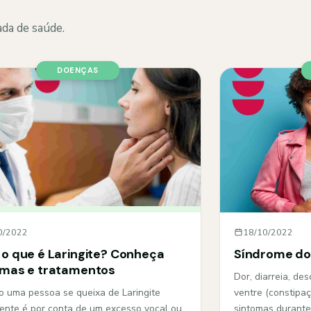
da de saúde.
DOENÇAS
0/2022
18/10/2022
 o que é Laringite? Conheça
Síndrome do i
omas e tratamentos
Dor, diarreia, de
 uma pessoa se queixa de Laringite
ventre (constipaç
ente é por conta de um excesso vocal ou
sintomas durant