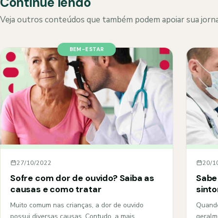
Continue lendo
Veja outros conteúdos que também podem apoiar sua jorna
BEM-ESTAR
27/10/2022
20/1
Sofre com dor de ouvido? Saiba as
Sabe
causas e como tratar
sint
Muito comum nas crianças, a dor de ouvido
Quando
possui diversas causas. Contudo, a mais
geralm