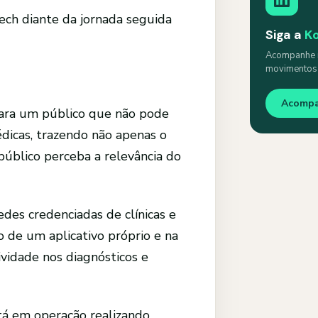
ch diante da jornada seguida
Siga a
K
Acompanhe n
movimentos s
Acomp
ra um público que não pode
dicas, trazendo não apenas o
público perceba a relevância do
edes credenciadas de clínicas e
o de um aplicativo próprio e na
ividade nos diagnósticos e
stá em operação realizando