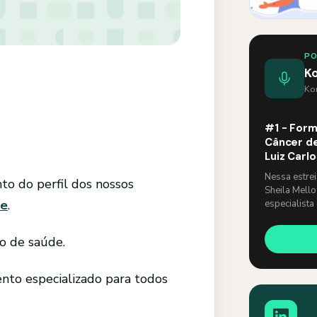
P
K
Kom
#1 - Form
Câncer de
Luiz Carl
Nessa estre
o do perfil dos nossos
Sheila Mello
de
.
especialista
um papo lev
o de saúde.
to especializado para todos