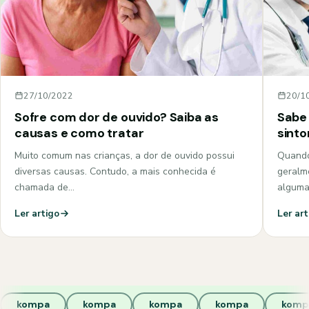
27/10/2022
20/1
Sofre com dor de ouvido? Saiba as
Sabe 
causas e como tratar
sint
Muito comum nas crianças, a dor de ouvido possui
Quando
diversas causas. Contudo, a mais conhecida é
geralm
chamada de…
algum
Ler artigo
Ler art
kompa
kompa
kompa
kompa
komp